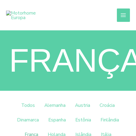
Ir
para
o
conteúdo
FRANÇ
Filtrar
Todos
Alemanha
Austria
Croácia
posts
por
Dinamarca
Espanha
Estônia
Finlândia
categoria
França
Holanda
Islândia
Itália