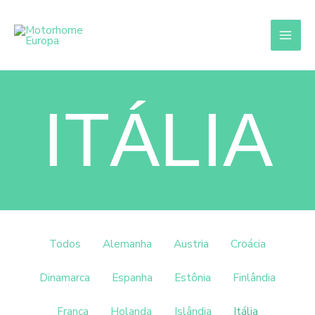
Ir
para
o
conteúdo
ITÁLIA
Filtrar
Todos
Alemanha
Austria
Croácia
posts
por
Dinamarca
Espanha
Estônia
Finlândia
categoria
França
Holanda
Islândia
Itália