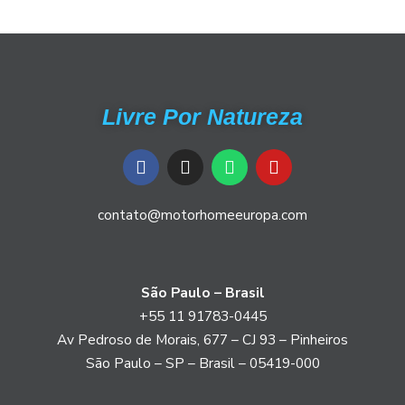
Livre Por Natureza
F
I
W
Y
a
n
h
o
c
s
a
u
e
t
t
t
contato@motorhomeeuropa.com
b
a
s
u
o
g
a
b
o
r
p
e
k
a
p
São Paulo – Brasil
m
+55 11 91783-0445
Av Pedroso de Morais, 677 – CJ 93 – Pinheiros
São Paulo – SP – Brasil – 05419-000