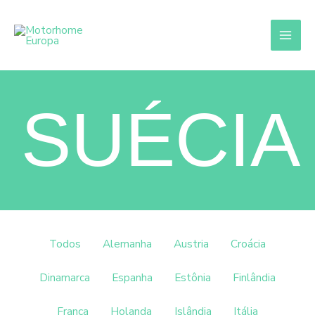
Ir
para
o
conteúdo
SUÉCIA
Filtrar
Todos
Alemanha
Austria
Croácia
posts
por
Dinamarca
Espanha
Estônia
Finlândia
categoria
França
Holanda
Islândia
Itália